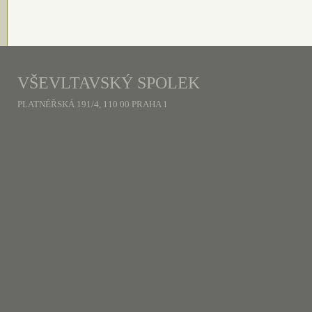
VŠEVLTAVSKÝ SPOLEK
PLATNÉŘSKÁ 191/4, 110 00 PRAHA 1