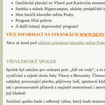
Otužilecké plavání ve Vltavě pod Karlovým mostem
Sanitka a stánek Hippocampus, ukázky potápěčské t
Sbor hasičů hlavního města Prahy.
Program říční policie.
A další bohatý doprovodný program!
VÍCE INFORMACÍ NA STRÁNKÁCH
WWW.DENVL
Akce se koná pod
záštitou primátora hlavního města Prah
VŠEVLTAVSKÝ SPOLEK
Spolek byl založen pro ochranu práv „lidí od vody“, a to
využívání a zájmů okolo řeky Vltavy a Berounky. Členové
subjekty provozující plavbu, půjčovny lodí, sportovní kl
tak i provozovatelé přístavů a majitelé nemovitostí i movi
její hladině.
Součástí spolku bude i odborný výbor, který bude sestave