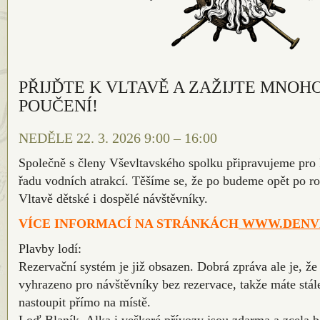
PŘIJĎTE K VLTAVĚ A ZAŽIJTE MNOH
POUČENÍ!
NEDĚLE 22. 3. 2026 9:00 – 16:00
Společně s členy Vševltavského spolku připravujeme pro P
řadu vodních atrakcí. Těšíme se, že po budeme opět po ro
Vltavě dětské i dospělé návštěvníky.
VÍCE INFORMACÍ NA STRÁNKÁCH
WWW.DENVL
Plavby lodí:
Rezervační systém je již obsazen. Dobrá zpráva ale je, že
vyhrazeno pro návštěvníky bez rezervace, takže máte stále
nastoupit přímo na místě.