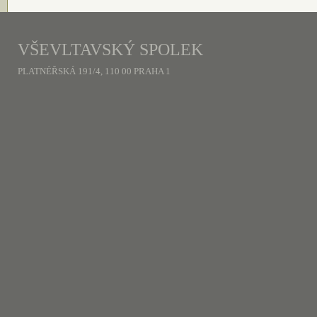
VŠEVLTAVSKÝ SPOLEK
PLATNÉŘSKÁ 191/4, 110 00 PRAHA 1