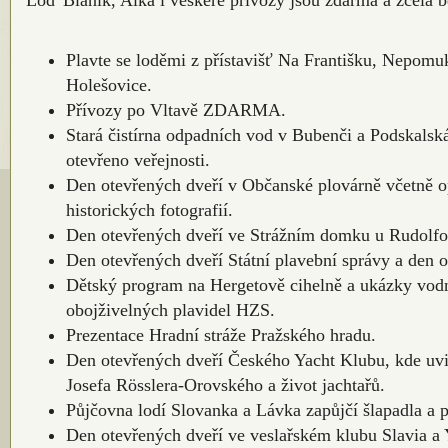
Loď Blaník, Alka i veškeré přívozy jsou zdarma a zcela b
Plavte se loděmi z přístavišť Na Františku, Nepomu
Holešovice.
Přívozy po Vltavě ZDARMA.
Stará čistírna odpadních vod v Bubenči a Podskalsk
otevřeno veřejnosti.
Den otevřených dveří v Občanské plovárně včetně o
historických fotografií.
Den otevřených dveří ve Strážním domku u Rudolfov
Den otevřených dveří Státní plavební správy a den 
Dětský program na Hergetově cihelně a ukázky vodn
obojživelných plavidel HZS.
Prezentace Hradní stráže Pražského hradu.
Den otevřených dveří Českého Yacht Klubu, kde uvid
Josefa Rösslera-Orovského a život jachtařů.
Půjčovna lodí Slovanka a Lávka zapůjčí šlapadla
Den otevřených dveří ve veslařském klubu Slavia a