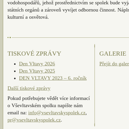
vodohospodářů, jehož prostřednictvím se spolek bude vy
státních orgánů a zároveň vyvíjet odbornou činnost. Nápln
kulturní a osvětová.
TISKOVÉ ZPRÁVY
GALERIE
Den Vltavy 2026
Přejít do galer
Den Vltavy 2025
DEN VLTAVY 2023 – 6. ročník
Další tiskové zprávy
Pokud potřebujete vědět více informací
o Vševltavském spolku napište nám
email na:
info@vsevltavskyspolek.cz
,
pr@vsevltavskyspolek.cz
.